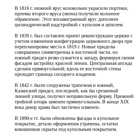
В 1816 г. нижний ярус колокольни украсили портики,
проемы второго яруса (звона) получили колонное
обрамление. Этот восьмигранный ярус дополнен
цилиндрической надстройкой с куполом и шпилем.
В 1839 г. был составлен проект реконструкции церкви с
учетом изменения конфигурации церковного двора при
перепланировке места в 1819 г. Новые приделы
совершенно симметричны в восточной части, но
южный придел резко сужается к западу, формируя своим
фасадом застройку красной линии. Центральная апсида
сделана прямоугольной; вдоль ее восточной стены
проходит граница соседнего владения.
В 1842 г. были сооружены трапезная и южный,
Казанский придел, последний, как бы срезанный
линией улицы, получил неправильную форму. Прежний
тройной алтарь заменен прямоугольным. В конце XIX
века декор храма был частично изменен.
В 1890-е гг. были обновлены фасады и купольное
покрытие, детали оформления утрачены, остатки
кокошников скрыты под купольным покрытием.