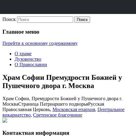
Поиск
Официальный приходской сайт
Храм Софии Премудрости
Главное меню
Божией у Пушечного двора г.
Перейти к основному содержимому
Москва
О храме
Духовенство
О Православии
Храм Софии Премудрости Божией у
Пушечного двора г. Москва
Храм Софии, Премудрости Божией у Пушечного двора г.
Москва
Страница Патриаршего подворья
Русская
Православная Церковь,
Московская епархия
,
Центральное
викариатство
,
Сретенское благочиние
Контактная информация