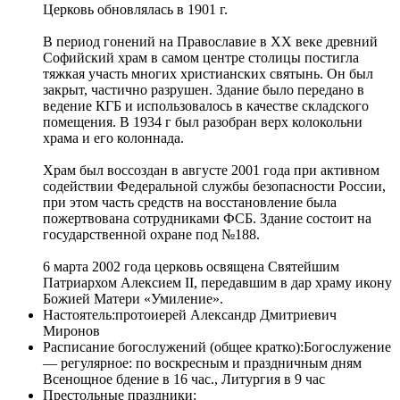
Церковь обновлялась в 1901 г.
В период гонений на Православие в ХХ веке древний
Софийский храм в самом центре столицы постигла
тяжкая участь многих христианских святынь. Он был
закрыт, частично разрушен. Здание было передано в
ведение КГБ и использовалось в качестве складского
помещения. В 1934 г был разобран верх колокольни
храма и его колоннада.
Храм был воссоздан в августе 2001 года при активном
содействии Федеральной службы безопасности России,
при этом часть средств на восстановление была
пожертвована сотрудниками ФСБ. Здание состоит на
государственной охране под №188.
6 марта 2002 года церковь освящена Святейшим
Патриархом Алексием II, передавшим в дар храму икону
Божией Матери «Умиление».
Настоятель:
протоиерей Александр Дмитриевич
Миронов
Расписание богослужений (общее кратко):
Богослужение
— регулярное: по воскресным и праздничным дням
Всенощное бдение в 16 час., Литургия в 9 час
Престольные праздники: