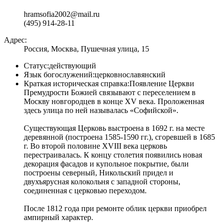
hramsofia2002@mail.ru
(495) 914-28-11
Адрес:
Россия, Москва, Пушечная улица, 15
Статус:
действующий
Язык богослужений:
церковнославянский
Краткая историческая справка:
Появление Церкви
Премудрости Божией связывают с переселением в
Москву новгородцев в конце XV века. Проложенная
здесь улица по ней называлась «Софийской».
Существующая Церковь выстроена в 1692 г. на месте
деревянной (построена 1585-1590 гг.), сгоревшей в 1685
г. Во второй половине XVIII века церковь
перестраивалась. К концу столетия появились новая
декорация фасадов и купольное покрытие, были
построены северный, Никольский придел и
двухъярусная колокольня с западной стороны,
соединенная с церковью переходом.
После 1812 года при ремонте облик церкви приобрел
ампирный характер.